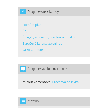
Najnovšie články
Domáca pizza
Čaj
Špagety so syrom, orechmi a hruškou
Zapečené kura so zeleninou
Oreo Cupcakes
Najnovšie komentáre
mikbut
komentoval
Hrachová polievka
Archív