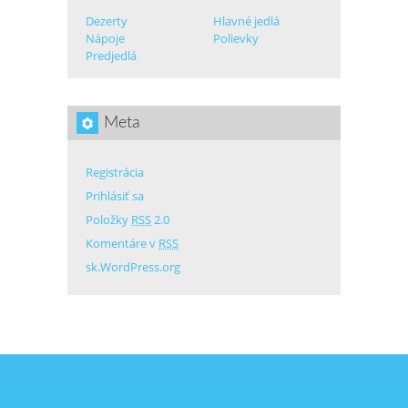
Dezerty
Hlavné jedlá
Nápoje
Polievky
Predjedlá
Meta
Registrácia
Prihlásiť sa
Položky
RSS
2.0
Komentáre v
RSS
sk.WordPress.org