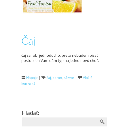
Čaj
čaj sa robí jednoducho, preto nebudem písať
postup len Vám dám typ na jednu novú chuť.
Nápoje
|
čaj
,
citrón
,
zázvor
|
Vložiť
komentár
Hľadať: